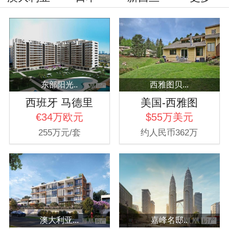
东部阳光..
西雅图贝...
西班牙 马德里
美国-西雅图
€34万欧元
$55万美元
255万元/套
约人民币362万
澳大利亚...
嘉峰名邸..