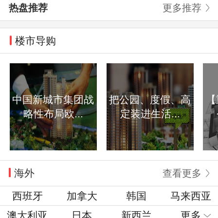
热盘推荐
更多推荐
楼市导购
中国新城市集团战
把公园、度假、高
【
略性布局欧...
定装进生活...
海外
查看更多
西班牙
加拿大
韩国
马来西亚
澳大利亚
日本
新西兰
更多