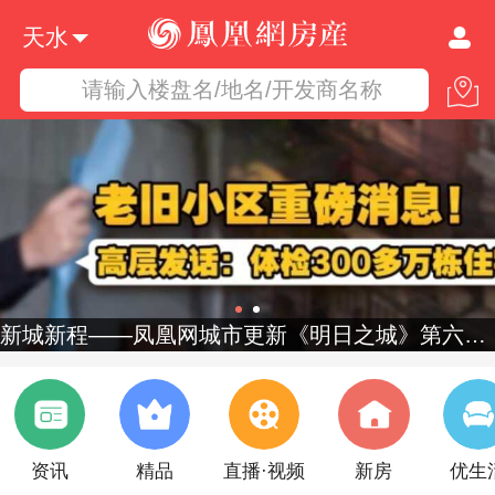
天水
请输入楼盘名/地名/开发商名称
新城新程——凤凰网城市更新《明日之城》第六季启幕
资讯
精品
直播·视频
新房
优生
北京五环内购房门槛降低，楼市再迎...