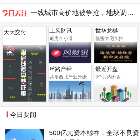
一线城市高价地被争抢，地块调规后...
上风财讯
世华龙樾
天天交付
追房企小道
低密大宅加推
丝路产经
最近开盘
共享西北产业升级
3个月内开盘
今日要闻
500亿元资本鲸吞，全球不良资